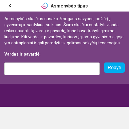
Asmenybės tipas
Asmenybės skaičius nusako žmogaus savybes, požiūrį į
gyvenimą ir santykius su kitais. Šiam skaičiui nustatyti visada
reikia naudoti tą vardą ir pavardę, kurie buvo įrašyti gimimo
liudijime. Kiti vardai ir pavardės, kuriuos įgijama gyvenimo eigoje
yra antraplaniai ir gali parodyti tik galimas pokyčių tendencijas.
Vardas ir pavardė:
Rodyti