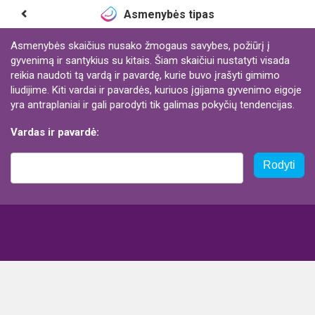
Asmenybės tipas
Asmenybės skaičius nusako žmogaus savybes, požiūrį į
gyvenimą ir santykius su kitais. Šiam skaičiui nustatyti visada
reikia naudoti tą vardą ir pavardę, kurie buvo įrašyti gimimo
liudijime. Kiti vardai ir pavardės, kuriuos įgijama gyvenimo eigoje
yra antraplaniai ir gali parodyti tik galimas pokyčių tendencijas.
Vardas ir pavardė:
Rodyti