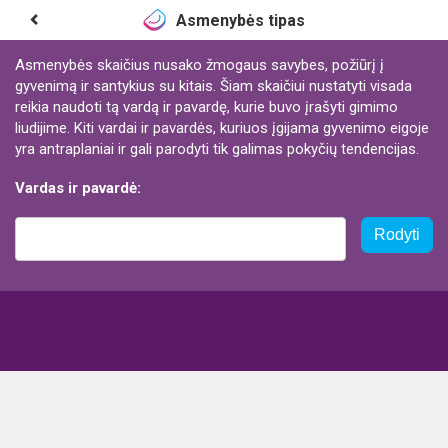
Asmenybės tipas
Asmenybės skaičius nusako žmogaus savybes, požiūrį į
gyvenimą ir santykius su kitais. Šiam skaičiui nustatyti visada
reikia naudoti tą vardą ir pavardę, kurie buvo įrašyti gimimo
liudijime. Kiti vardai ir pavardės, kuriuos įgijama gyvenimo eigoje
yra antraplaniai ir gali parodyti tik galimas pokyčių tendencijas.
Vardas ir pavardė:
Rodyti