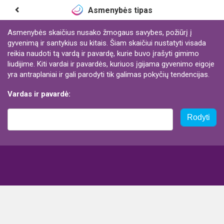
Asmenybės tipas
Asmenybės skaičius nusako žmogaus savybes, požiūrį į
gyvenimą ir santykius su kitais. Šiam skaičiui nustatyti visada
reikia naudoti tą vardą ir pavardę, kurie buvo įrašyti gimimo
liudijime. Kiti vardai ir pavardės, kuriuos įgijama gyvenimo eigoje
yra antraplaniai ir gali parodyti tik galimas pokyčių tendencijas.
Vardas ir pavardė:
Rodyti