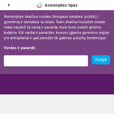
Asmenybės tipas
Asmenybės skaičius nusako žmogaus savybes, požiūrį į
gyvenimą ir santykius su kitais. Šiam skaičiui nustatyti visada
reikia naudoti tą vardą ir pavardę, kurie buvo įrašyti gimimo
liudijime. Kiti vardai ir pavardės, kuriuos įgijama gyvenimo eigoje
yra antraplaniai ir gali parodyti tik galimas pokyčių tendencijas.
Vardas ir pavardė:
Rodyti