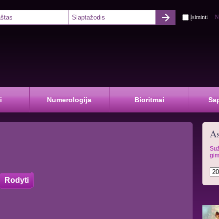
Įsiminti
N
i
Numerologija
Bioritmai
Sa
As
Suž
gim