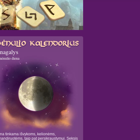
nagalys
mėnulio diena
na tinkama išvykoms, kelionėms,
andiruotėms, taip pat persikraustymui. Seksis