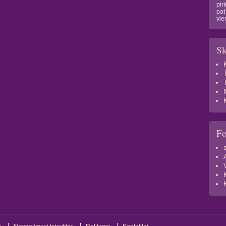
pir
pat
vie
Sk
F