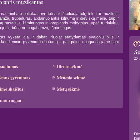
jojantis muzikantas
nai mintyse palieka savo kūną ir iškeliauja toli, toli. Tai muzikali,
amžių trubadūras, apdainuojantis kilnumą ir dievišką meilę, taip ir
mų pasauliui. Išmintingas ir įkvepiantis mokytojas, ypač tų dalykų,
tėje jis būna ne pagal amžių išmintingas.
kas vyksta čia ir dabar. Nuolat statydamas svajonių pilis ir
a kasdieninio gyvenimo ribotumą ir gali pajusti pagundą jame ilgai
Se
25 
ksualumas
Dienos sėkmė
ymus gyvenimas
Mėnesio sėkmė
imo skaičius
Metų sėkmė
imo vingiai
Die
kom