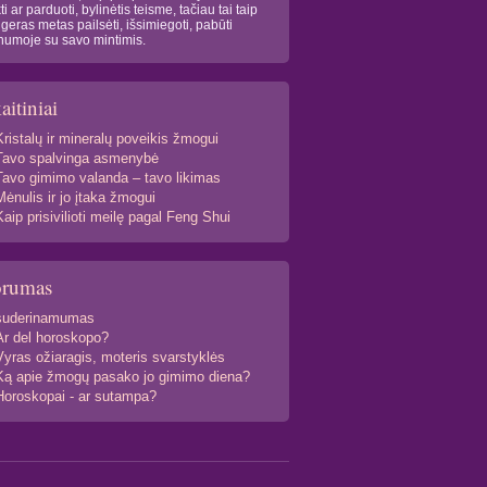
kti ar parduoti, bylinėtis teisme, tačiau tai taip
 geras metas pailsėti, išsimiegoti, pabūti
numoje su savo mintimis.
aitiniai
Kristalų ir mineralų poveikis žmogui
Tavo spalvinga asmenybė
Tavo gimimo valanda – tavo likimas
Mėnulis ir jo įtaka žmogui
Kaip prisivilioti meilę pagal Feng Shui
orumas
suderinamumas
Ar del horoskopo?
Vyras ožiaragis, moteris svarstyklės
Ką apie žmogų pasako jo gimimo diena?
Horoskopai - ar sutampa?