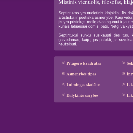
Mistinis vienuolis, filosofas, kla
Septintukas yra nuolatinis klajoklis. Jis daž
artistiška ir poetiška asmenybė. Kaip vidur
jis yra prisiekęs meilę dvasingumui ir jaus
kuriais labiausiai domisi pats. Netgi vaikys
Septintukui sunku susikaupti ties tuo, 
galvodamas, kaip į jas patekti, jis suvoki
neužsibūti.
Pitagoro kvadratas
Se
Asmenybės tipas
Int
Laimingas skaičius
Lik
Dalykinės savybės
Lik