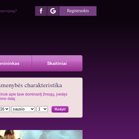
Registruokis
eprisijungi?
pnininkas
Skaitiniai
menybės charakteristika
inok apie tave dominantį žmogų, įvedęs
imo datą: