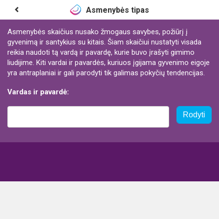
Asmenybės tipas
Asmenybės skaičius nusako žmogaus savybes, požiūrį į
gyvenimą ir santykius su kitais. Šiam skaičiui nustatyti visada
reikia naudoti tą vardą ir pavardę, kurie buvo įrašyti gimimo
liudijime. Kiti vardai ir pavardės, kuriuos įgijama gyvenimo eigoje
yra antraplaniai ir gali parodyti tik galimas pokyčių tendencijas.
Vardas ir pavardė:
Rodyti