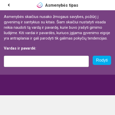
Asmenybės tipas
Asmenybės skaičius nusako žmogaus savybes, požiūrį į
gyvenimą ir santykius su kitais. Šiam skaičiui nustatyti visada
reikia naudoti tą vardą ir pavardę, kurie buvo įrašyti gimimo
liudijime. Kiti vardai ir pavardės, kuriuos įgijama gyvenimo eigoje
yra antraplaniai ir gali parodyti tik galimas pokyčių tendencijas.
Vardas ir pavardė:
Rodyti