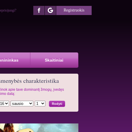
Registruokis
eprisijungi?
pnininkas
Skaitiniai
menybės charakteristika
inok apie tave dominantį žmogų, įvedęs
imo datą: