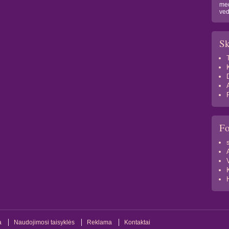
med
ved
Sk
F
a
Naudojimosi taisyklės
Reklama
Kontaktai