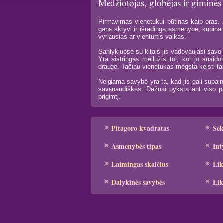
Medžiotojas, globėjas ir giminės
Pirmavimas vienetukui būtinas kaip oras. Ji
gana aktyvi ir išradinga asmenybė, kupina 
vyriausias ar vienturtis vaikas.
Santykiuose su kitais jis vadovaujasi savo 
Yra aistringas meilužis tol, kol jo sus
drauge. Tačiau vienetukas mėgsta keisti tais
Neigiama savybė yra ta, kad jis gali supaini
savanaudiškas. Dažnai pyksta ant viso pas
prigimtį.
Pitagoro kvadratas
Se
Asmenybės tipas
Int
Laimingas skaičius
Lik
Dalykinės savybės
Lik