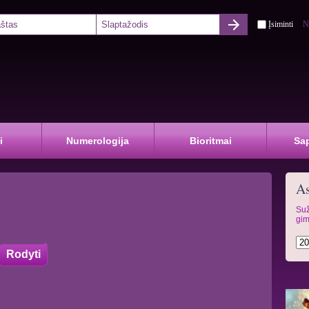
Įsiminti
N
i
Numerologija
Bioritmai
Sa
As
Suž
gim