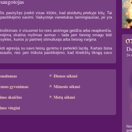
 saugotojas
s pasiryžęs įveikti visas kliūtis, kad atsidurtų priekyje kitų. Tai
pasitikėjimo savimi. Vaikystėje vienetukas laimingiausias, jei yra
troškimais ir visuomet ko nors aistringai geidžia arba neapkenčia.
idomėjimą skatina mylimas asmuo – tada jam tiesiog smagu būti
ykles, kurios jo partnerį stimuliuoja arba tiesiog vargina.
De
oti agresiją su savo teisių gynimu ir perlenkti lazdą. Kartais būna
aulio, nes jam trūksta pasitikėjimo, kad išreikštų tikrąją savo
24 
ksualumas
Dienos sėkmė
ymus gyvenimas
Mėnesio sėkmė
imo skaičius
Metų sėkmė
imo vingiai
Neu
ank