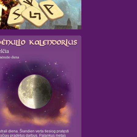
lčia
mėnulio diena
trali diena. Šiandien verta tiesiog pratęsti
sčiau pradėtus darbus. Palankus metas