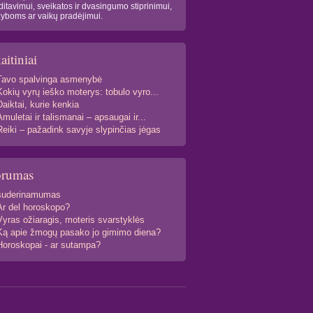
itavimui, sveikatos ir dvasingumo stiprinimui,
yboms ar vaikų pradėjimui.
aitiniai
Tavo spalvinga asmenybė
Kokių vyrų ieško moterys: tobulo vyro...
Daiktai, kurie kenkia
Amuletai ir talismanai – apsaugai ir...
Reiki – pažadink savyje slypinčias jėgas
orumas
suderinamumas
Ar del horoskopo?
Vyras ožiaragis, moteris svarstyklės
Ką apie žmogų pasako jo gimimo diena?
Horoskopai - ar sutampa?