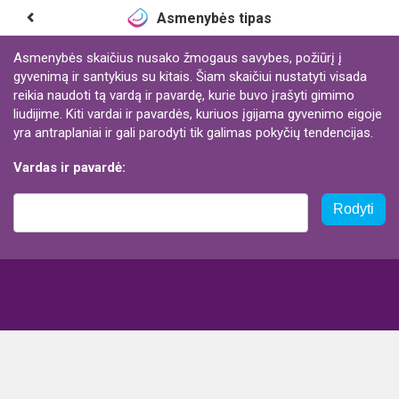
Asmenybės tipas
Asmenybės skaičius nusako žmogaus savybes, požiūrį į
gyvenimą ir santykius su kitais. Šiam skaičiui nustatyti visada
reikia naudoti tą vardą ir pavardę, kurie buvo įrašyti gimimo
liudijime. Kiti vardai ir pavardės, kuriuos įgijama gyvenimo eigoje
yra antraplaniai ir gali parodyti tik galimas pokyčių tendencijas.
Vardas ir pavardė:
Rodyti