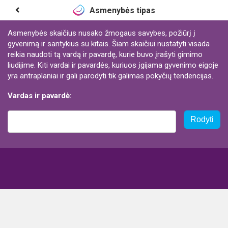
Asmenybės tipas
Asmenybės skaičius nusako žmogaus savybes, požiūrį į
gyvenimą ir santykius su kitais. Šiam skaičiui nustatyti visada
reikia naudoti tą vardą ir pavardę, kurie buvo įrašyti gimimo
liudijime. Kiti vardai ir pavardės, kuriuos įgijama gyvenimo eigoje
yra antraplaniai ir gali parodyti tik galimas pokyčių tendencijas.
Vardas ir pavardė:
Rodyti