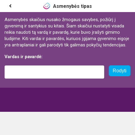
Asmenybės tipas
Asmenybės skaičius nusako žmogaus savybes, požiūrį į
gyvenimą ir santykius su kitais. Šiam skaičiui nustatyti visada
reikia naudoti tą vardą ir pavardę, kurie buvo įrašyti gimimo
liudijime. Kiti vardai ir pavardės, kuriuos įgijama gyvenimo eigoje
yra antraplaniai ir gali parodyti tik galimas pokyčių tendencijas.
Vardas ir pavardė:
Rodyti