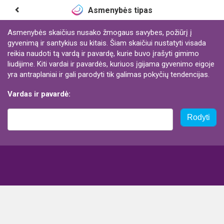
Asmenybės tipas
Asmenybės skaičius nusako žmogaus savybes, požiūrį į
gyvenimą ir santykius su kitais. Šiam skaičiui nustatyti visada
reikia naudoti tą vardą ir pavardę, kurie buvo įrašyti gimimo
liudijime. Kiti vardai ir pavardės, kuriuos įgijama gyvenimo eigoje
yra antraplaniai ir gali parodyti tik galimas pokyčių tendencijas.
Vardas ir pavardė:
Rodyti