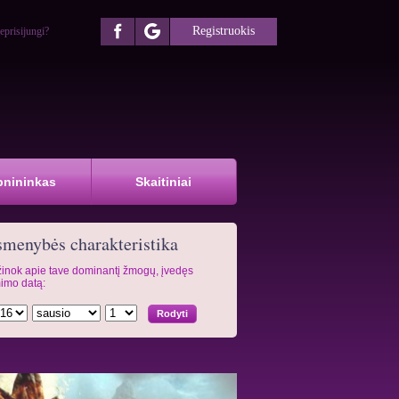
Registruokis
eprisijungi?
pnininkas
Skaitiniai
menybės charakteristika
inok apie tave dominantį žmogų, įvedęs
imo datą: