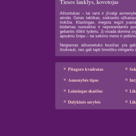
Tiesos šauklys, kovotojas
Aštuntukas – tai rami ir įžvalgi asmenybė
atrodo. Geras taktikas, siekiantis užkariaut
trokšta. Klastingas, mėgsta regzti įvairi
būdamas nuoseklus ir neprarandantis pus
gebantis išlikti lyderiu. Jį visada domina įv
apsukriu šnipu – tai sekimo meno ir politin
Neigiamas aštuonetuko bruožas yra gal
išsikrauti, nes gali tapti tironišku intrigant
Pitagoro kvadratas
Se
Asmenybės tipas
Int
Laimingas skaičius
Lik
Dalykinės savybės
Lik