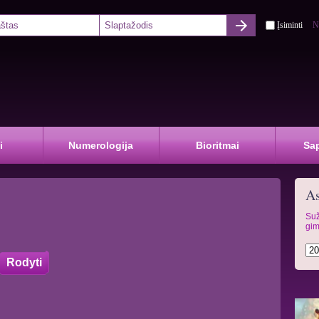
Įsiminti
N
i
Numerologija
Bioritmai
Sa
As
Suž
gim