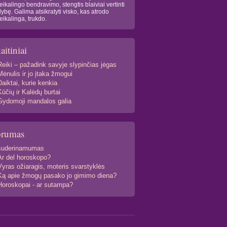
eikalingo bendravimo, stengtis blaiviai vertinti
lybę. Galima atsikratyti visko, kas atrodo
eikalinga, trukdo.
aitiniai
Reiki – pažadink savyje slypinčias jėgas
Mėnulis ir jo įtaka žmogui
Daiktai, kurie kenkia
Kūčių ir Kalėdų burtai
Gydomoji mandalos galia
orumas
suderinamumas
Ar del horoskopo?
Vyras ožiaragis, moteris svarstyklės
Ką apie žmogų pasako jo gimimo diena?
Horoskopai - ar sutampa?