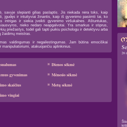
, savyje slepianti gilias paslaptis. Jis niekada nėra toks, kaip
i, įgudęs ir intuityviai žinantis, kaip iš gyvenimo pasiimti tai, ko
as intrigas ir siekia įveikti gyvenimo viršukalnes. Aštuntukas,
iausvyros, nieko nedaro neapgalvotai. Yra smarkus ir stiprus,
ykių priežastys, todėl gali tapti puikiu psichologu ir detektyvu arba
ių žaidimų meistras.
imas valdingumas ir negailestingumas. Jam būtina emociškai
Se
u ir manipuliatoriumi, atakuojančiu aplinkinius.
26 
ksualumas
Dienos sėkmė
ymus gyvenimas
Mėnesio sėkmė
imo skaičius
Metų sėkmė
imo vingiai
Šia
kri