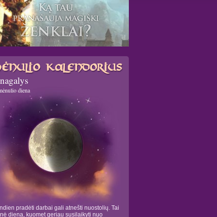
nagalys
mėnulio diena
ndien pradėti darbai gali atnešti nuostolių. Tai
tinė diena, kuomet geriau susilaikyti nuo