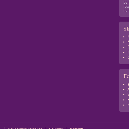
ber
rea
ner
Sk
F