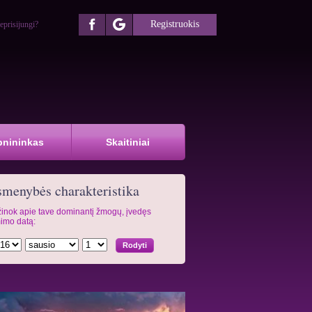
Registruokis
eprisijungi?
pnininkas
Skaitiniai
menybės charakteristika
inok apie tave dominantį žmogų, įvedęs
imo datą: