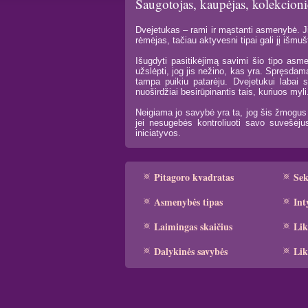
Saugotojas, kaupėjas, kolekcioni
Dvejetukas – rami ir mąstanti asmenybė. Ji
rėmėjas, tačiau aktyvesni tipai gali jį išmuš
Išugdyti pasitikėjimą savimi šio tipo asme
užslėpti, jog jis nežino, kas yra. Spręsda
tampa puikiu patarėju. Dvejetukui labai s
nuoširdžiai besirūpinantis tais, kuriuos myli
Neigiama jo savybė yra ta, jog šis žmogus v
jei nesugebės kontroliuoti savo suvešėjus
iniciatyvos.
Pitagoro kvadratas
Se
Asmenybės tipas
Int
Laimingas skaičius
Lik
Dalykinės savybės
Lik