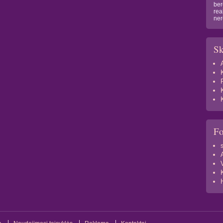
ber
rea
ner
Sk
F