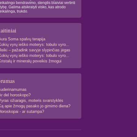
eikalingo bendravimo, stengtis blaiviai vertinti
lybę. Galima atsikratyti visko, kas atrodo
eikalinga, trukdo.
aitiniai
Aura Soma spalvų terapija
Kokių vyrų ieško moterys: tobulo vyro...
Reiki – pažadink savyje slypinčias jėgas
Kokių vyrų ieško moterys: tobulo vyro...
Kristalų ir mineralų poveikis žmogui
orumas
suderinamumas
Ar del horoskopo?
Vyras ožiaragis, moteris svarstyklės
Ką apie žmogų pasako jo gimimo diena?
Horoskopai - ar sutampa?