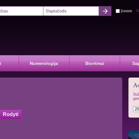
Įsiminti
N
i
Numerologija
Bioritmai
Sa
As
Suž
gim