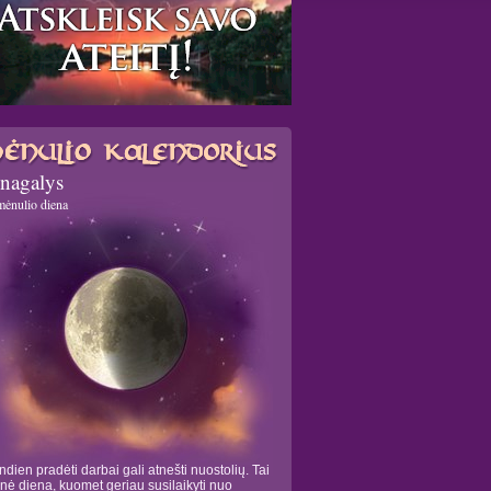
nagalys
mėnulio diena
ndien pradėti darbai gali atnešti nuostolių. Tai
tinė diena, kuomet geriau susilaikyti nuo