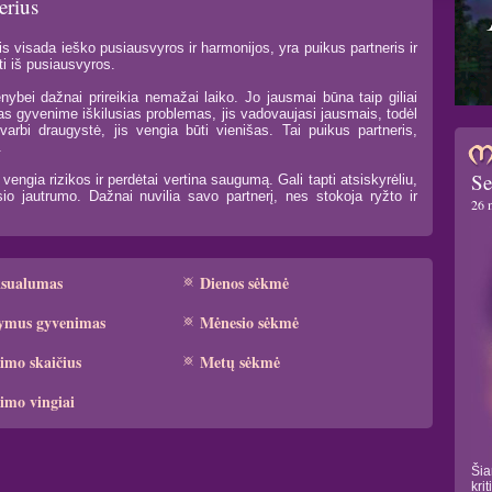
erius
s visada ieško pusiausvyros ir harmonijos, yra puikus partneris ir
ti iš pusiausvyros.
nybei dažnai prireikia nemažai laiko. Jo jausmai būna taip giliai
mas gyvenime iškilusias problemas, jis vadovaujasi jausmais, todėl
varbi draugystė, jis vengia būti vienišas. Tai puikus partneris,
.
Se
engia rizikos ir perdėtai vertina saugumą. Gali tapti atsiskyrėliu,
io jautrumo. Dažnai nuvilia savo partnerį, nes stokoja ryžto ir
26 
ksualumas
Dienos sėkmė
ymus gyvenimas
Mėnesio sėkmė
imo skaičius
Metų sėkmė
imo vingiai
Šia
kri