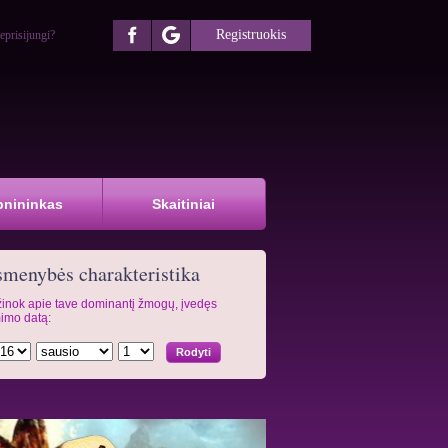
Registruokis
eprisijungi?
pnininkas
Skaitiniai
menybės charakteristika
inok apie tave dominantį žmogų, įvedęs
imo datą: