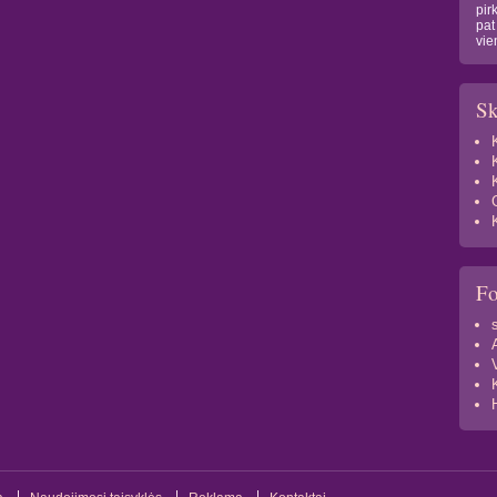
pir
pat
vie
Sk
F