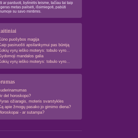
kti ar parduoti, bylinėtis teisme, tačiau tai taip
 geras metas pailsėti, išsimiegoti, pabūti
numoje su savo mintimis.
aitiniai
Kūno puošybos magija
Kaip pasiruošti apsilankymui pas būrėją
Kokių vyrų ieško moterys: tobulo vyro...
Gydomoji mandalos galia
Kokių vyrų ieško moterys: tobulo vyro...
orumas
suderinamumas
Ar del horoskopo?
Vyras ožiaragis, moteris svarstyklės
Ką apie žmogų pasako jo gimimo diena?
Horoskopai - ar sutampa?