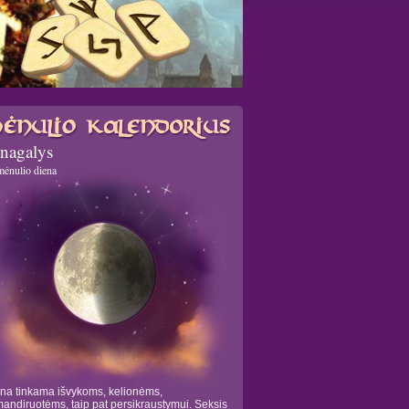
nagalys
mėnulio diena
na tinkama išvykoms, kelionėms,
andiruotėms, taip pat persikraustymui. Seksis