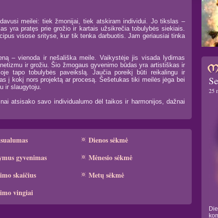
vusi meilei: tiek žmonijai, tiek atskiram individui. Jo tikslas –
s yra pratęs prie grožio ir kartais užsikrečia tobulybės siekiais.
ipus visose srityse, kur tik tenka darbuotis. Jam geriausiai tinka
eną – vienoda ir nešališka meile. Vaikystėje jis visada lydimas
gnetizmu ir grožiu. Šio žmogaus gyvenimo būdas yra artistiškas ir
oje tapo tobulybės paveikslą. Jaučia poreikį būti reikalingu ir
Se
as į kokį nors projektą ar procesą. Šešetukas tiki meilės jėga bei
 ir slaugytoju.
25 
nai atsisako savo individualumo dėl taikos ir harmonijos, dažnai
ksualumas
Dienos sėkmė
ymus gyvenimas
Mėnesio sėkmė
imo skaičius
Metų sėkmė
imo vingiai
Die
kom