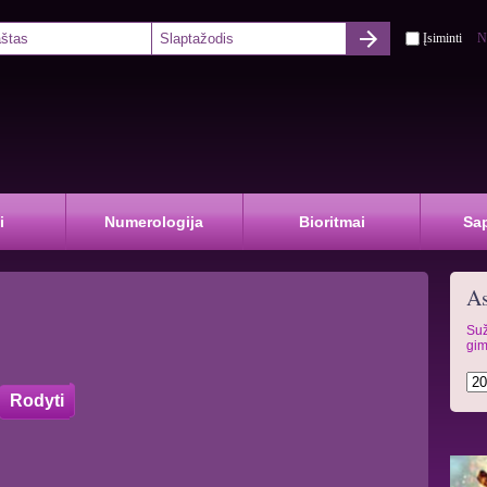
Įsiminti
N
i
Numerologija
Bioritmai
Sa
As
Suž
gim