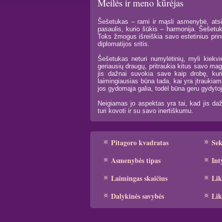
Meilės ir meno kūrėjas
Šešetukas – rami ir mąsli asmenybė, atsida
pasaulis, kurio šūkis – harmonija. Šešetuka
Toks žmogus išreiškia savo estetinius princ
diplomatijos sritis.
Šešetukas neturi numylėtinių, myli kiekvi
geriausių draugų, pritraukia kitus savo ma
jis dažnai suvokia save kaip drobę, kuri
laimingiausias būna tada, kai yra įtraukiam
jos gydomąja galia, todėl būna geru gydytoju
Neigiamas jo aspektas yra tai, kad jis daž
turi kovoti ir su savo inertiškumu.
Pitagoro kvadratas
Se
Asmenybės tipas
Int
Laimingas skaičius
Lik
Dalykinės savybės
Lik