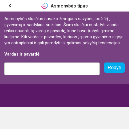
Asmenybės tipas
Asmenybės skaičius nusako žmogaus savybes, požiūrį į
gyvenimą ir santykius su kitais. Šiam skaičiui nustatyti visada
reikia naudoti tą vardą ir pavardę, kurie buvo įrašyti gimimo
liudijime. Kiti vardai ir pavardės, kuriuos įgijama gyvenimo eigoje
yra antraplaniai ir gali parodyti tik galimas pokyčių tendencijas.
Vardas ir pavardė:
Rodyti