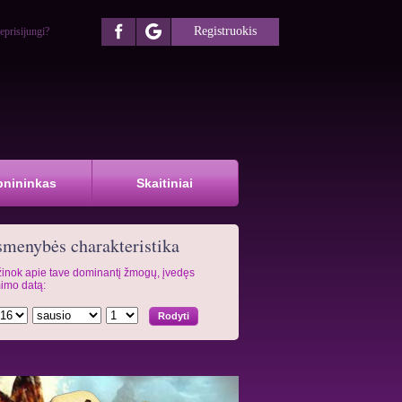
Registruokis
eprisijungi?
pnininkas
Skaitiniai
menybės charakteristika
inok apie tave dominantį žmogų, įvedęs
imo datą: