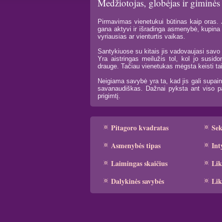
Medžiotojas, globėjas ir giminės
Pirmavimas vienetukui būtinas kaip oras. Ji
gana aktyvi ir išradinga asmenybė, kupina 
vyriausias ar vienturtis vaikas.
Santykiuose su kitais jis vadovaujasi savo 
Yra aistringas meilužis tol, kol jo sus
drauge. Tačiau vienetukas mėgsta keisti tais
Neigiama savybė yra ta, kad jis gali supaini
savanaudiškas. Dažnai pyksta ant viso pas
prigimtį.
Pitagoro kvadratas
Se
Asmenybės tipas
Int
Laimingas skaičius
Lik
Dalykinės savybės
Lik