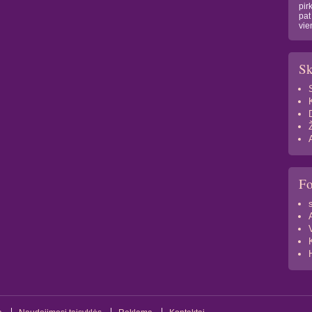
pir
pat
vie
Sk
F