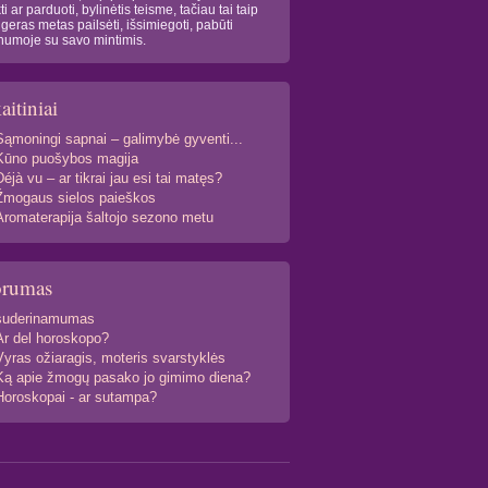
kti ar parduoti, bylinėtis teisme, tačiau tai taip
 geras metas pailsėti, išsimiegoti, pabūti
numoje su savo mintimis.
aitiniai
Sąmoningi sapnai – galimybė gyventi...
Kūno puošybos magija
Déjà vu – ar tikrai jau esi tai matęs?
Žmogaus sielos paieškos
Aromaterapija šaltojo sezono metu
orumas
suderinamumas
Ar del horoskopo?
Vyras ožiaragis, moteris svarstyklės
Ką apie žmogų pasako jo gimimo diena?
Horoskopai - ar sutampa?