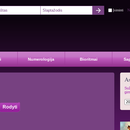
Įsiminti
N
i
Numerologija
Bioritmai
Sa
As
Suž
gim