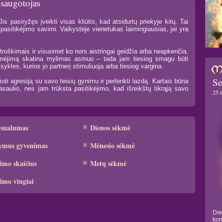
 saugotojas
s pasiryžęs įveikti visas kliūtis, kad atsidurtų priekyje kitų. Tai
pasitikėjimo savimi. Vaikystėje vienetukas laimingiausias, jei yra
troškimais ir visuomet ko nors aistringai geidžia arba neapkenčia.
idomėjimą skatina mylimas asmuo – tada jam tiesiog smagu būti
ykles, kurios jo partnerį stimuliuoja arba tiesiog vargina.
Se
oti agresiją su savo teisių gynimu ir perlenkti lazdą. Kartais būna
aulio, nes jam trūksta pasitikėjimo, kad išreikštų tikrąją savo
25 
ksualumas
Dienos sėkmė
ymus gyvenimas
Mėnesio sėkmė
imo skaičius
Metų sėkmė
imo vingiai
Die
kom