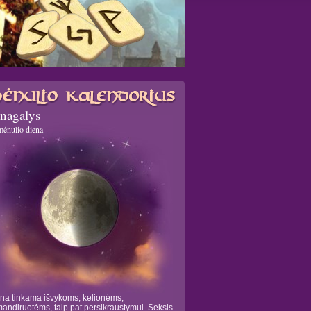
nagalys
mėnulio diena
na tinkama išvykoms, kelionėms,
andiruotėms, taip pat persikraustymui. Seksis