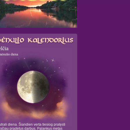
lčia
mėnulio diena
trali diena. Šiandien verta tiesiog pratęsti
sčiau pradėtus darbus. Palankus metas