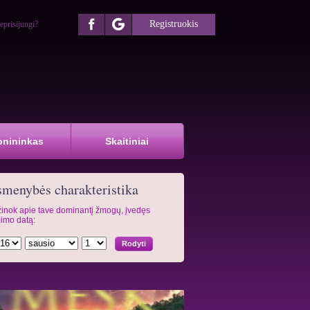
Registruokis
eprisijungi?
pnininkas
Skaitiniai
menybės charakteristika
inok apie tave dominantį žmogų, įvedęs
imo datą: