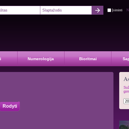
Įsiminti
N
i
Numerologija
Bioritmai
Sa
As
Suž
gim