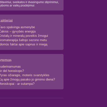
itavimui, sveikatos ir dvasingumo stiprinimui,
yboms ar vaikų pradėjimui.
aitiniai
Tavo spalvinga asmenybė
Čakros – gyvybės energija
Kristalų ir mineralų poveikis žmogui
Aromaterapija šaltojo sezono metu
Įdomūs faktai apie sapnus ir miegą
orumas
suderinamumas
Ar del horoskopo?
Vyras ožiaragis, moteris svarstyklės
Ką apie žmogų pasako jo gimimo diena?
Horoskopai - ar sutampa?