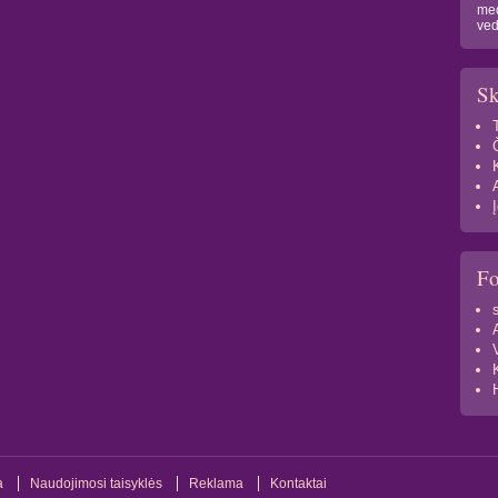
med
ved
Sk
F
a
Naudojimosi taisyklės
Reklama
Kontaktai