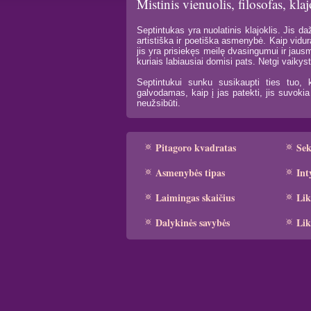
Mistinis vienuolis, filosofas, kla
Septintukas yra nuolatinis klajoklis. Jis daž
artistiška ir poetiška asmenybė. Kaip vidur
jis yra prisiekęs meilę dvasingumui ir jaus
kuriais labiausiai domisi pats. Netgi vaikys
Septintukui sunku susikaupti ties tuo, 
galvodamas, kaip į jas patekti, jis suvoki
neužsibūti.
Pitagoro kvadratas
Se
Asmenybės tipas
Int
Laimingas skaičius
Lik
Dalykinės savybės
Lik