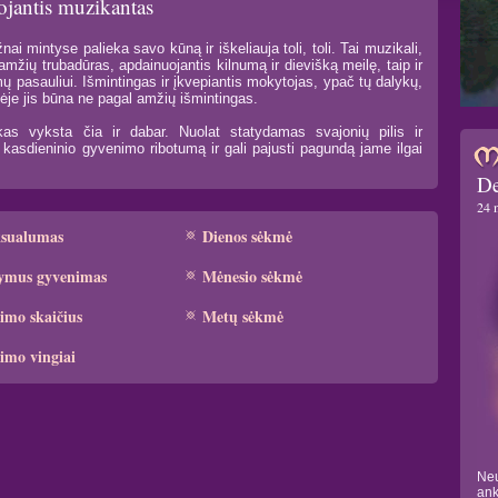
jojantis muzikantas
nai mintyse palieka savo kūną ir iškeliauja toli, toli. Tai muzikali,
amžių trubadūras, apdainuojantis kilnumą ir dievišką meilę, taip ir
mų pasauliui. Išmintingas ir įkvepiantis mokytojas, ypač tų dalykų,
tėje jis būna ne pagal amžių išmintingas.
kas vyksta čia ir dabar. Nuolat statydamas svajonių pilis ir
a kasdieninio gyvenimo ribotumą ir gali pajusti pagundą jame ilgai
De
24 
ksualumas
Dienos sėkmė
ymus gyvenimas
Mėnesio sėkmė
imo skaičius
Metų sėkmė
imo vingiai
Neu
ank