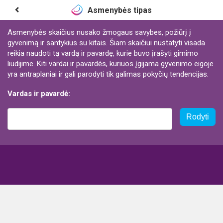
Asmenybės tipas
Asmenybės skaičius nusako žmogaus savybes, požiūrį į
gyvenimą ir santykius su kitais. Šiam skaičiui nustatyti visada
reikia naudoti tą vardą ir pavardę, kurie buvo įrašyti gimimo
liudijime. Kiti vardai ir pavardės, kuriuos įgijama gyvenimo eigoje
yra antraplaniai ir gali parodyti tik galimas pokyčių tendencijas.
Vardas ir pavardė:
Rodyti