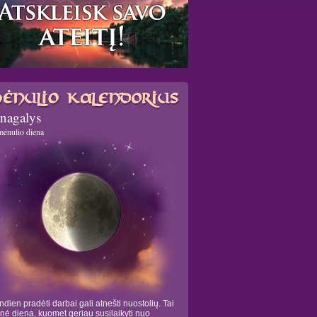
nagalys
mėnulio diena
ndien pradėti darbai gali atnešti nuostolių. Tai
tinė diena, kuomet geriau susilaikyti nuo