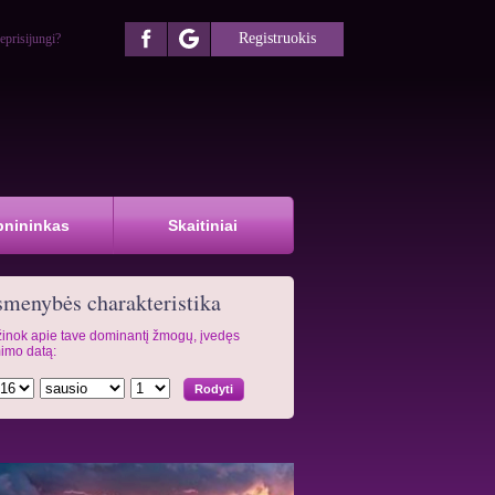
Registruokis
eprisijungi?
pnininkas
Skaitiniai
menybės charakteristika
inok apie tave dominantį žmogų, įvedęs
imo datą: