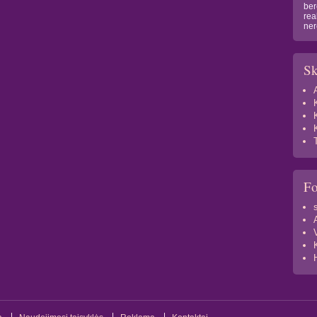
ber
rea
ner
Sk
F