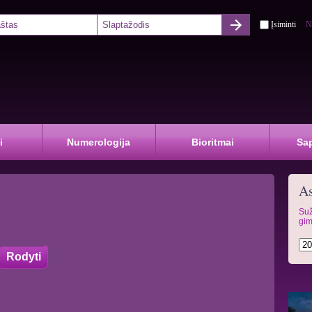
Įsiminti
N
i
Numerologija
Bioritmai
Sa
As
Suž
gim