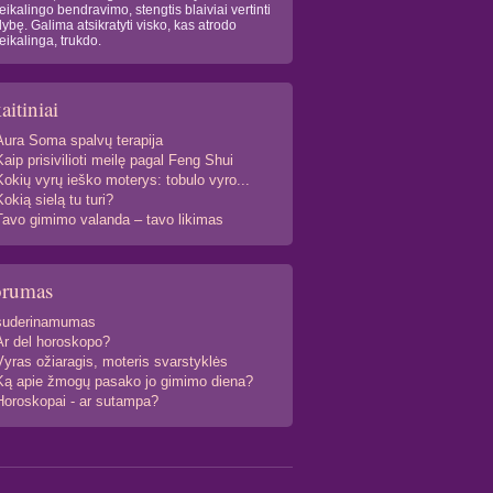
eikalingo bendravimo, stengtis blaiviai vertinti
lybę. Galima atsikratyti visko, kas atrodo
eikalinga, trukdo.
aitiniai
Aura Soma spalvų terapija
Kaip prisivilioti meilę pagal Feng Shui
Kokių vyrų ieško moterys: tobulo vyro...
Kokią sielą tu turi?
Tavo gimimo valanda – tavo likimas
orumas
suderinamumas
Ar del horoskopo?
Vyras ožiaragis, moteris svarstyklės
Ką apie žmogų pasako jo gimimo diena?
Horoskopai - ar sutampa?