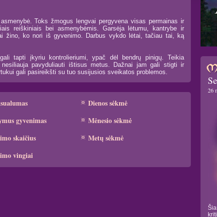
li asmenybė. Toks žmogus lengvai pergyvena visas permainas ir
usiais reiškiniais bei asmenybėmis. Garsėja lėtumu, kantrybe ir
ai žino, ko nori iš gyvenimo. Darbus vykdo lėtai, tačiau tai, ką
ali tapti įkyriu kontrolieriumi, ypač dėl bendrų pinigų. Teikia
esiliauja pavyduliauti ištisus metus. Dažnai jam gali stigti ir
kui gali pasireikšti su tuo susijusios sveikatos problemos.
Se
26 
ksualumas
Dienos sėkmė
ymus gyvenimas
Mėnesio sėkmė
imo skaičius
Metų sėkmė
imo vingiai
Šia
kri