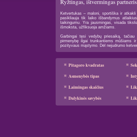
Ryžtingas, ištvermingas partneris
Ketvertukas – maloni, sportiška ir atkak
pasikliauja tik laiko išbandymus atlaiki
taikingumu. Yra jausmingas, visada tiksli
išmoksta, užfiksuoja amžiams.
Garbingai tęsi vedybų priesaiką, tačiau g
pirmenybę ilgai trunkantiems mūšiams ir n
pozityvaus mąstymo. Dėl nejudrumo ketvertu
Pitagoro kvadratas
Se
Asmenybės tipas
Int
Laimingas skaičius
Lik
Dalykinės savybės
Lik