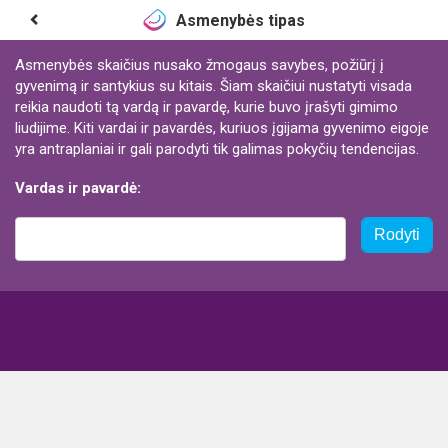
Asmenybės tipas
Asmenybės skaičius nusako žmogaus savybes, požiūrį į
gyvenimą ir santykius su kitais. Šiam skaičiui nustatyti visada
reikia naudoti tą vardą ir pavardę, kurie buvo įrašyti gimimo
liudijime. Kiti vardai ir pavardės, kuriuos įgijama gyvenimo eigoje
yra antraplaniai ir gali parodyti tik galimas pokyčių tendencijas.
Vardas ir pavardė:
Rodyti