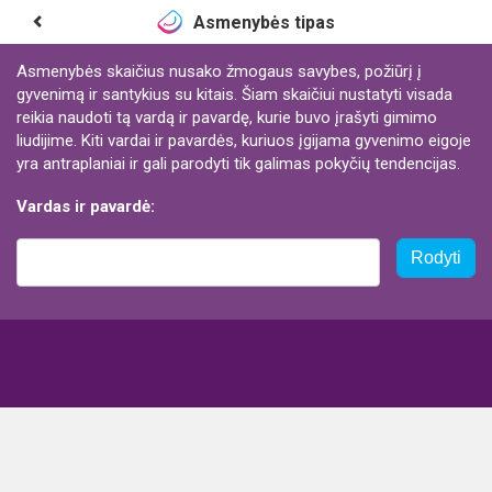
Asmenybės tipas
Asmenybės skaičius nusako žmogaus savybes, požiūrį į
gyvenimą ir santykius su kitais. Šiam skaičiui nustatyti visada
reikia naudoti tą vardą ir pavardę, kurie buvo įrašyti gimimo
liudijime. Kiti vardai ir pavardės, kuriuos įgijama gyvenimo eigoje
yra antraplaniai ir gali parodyti tik galimas pokyčių tendencijas.
Vardas ir pavardė:
Rodyti