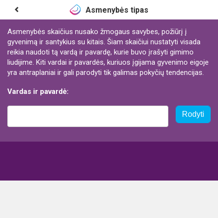
Asmenybės tipas
Asmenybės skaičius nusako žmogaus savybes, požiūrį į
gyvenimą ir santykius su kitais. Šiam skaičiui nustatyti visada
reikia naudoti tą vardą ir pavardę, kurie buvo įrašyti gimimo
liudijime. Kiti vardai ir pavardės, kuriuos įgijama gyvenimo eigoje
yra antraplaniai ir gali parodyti tik galimas pokyčių tendencijas.
Vardas ir pavardė:
Rodyti