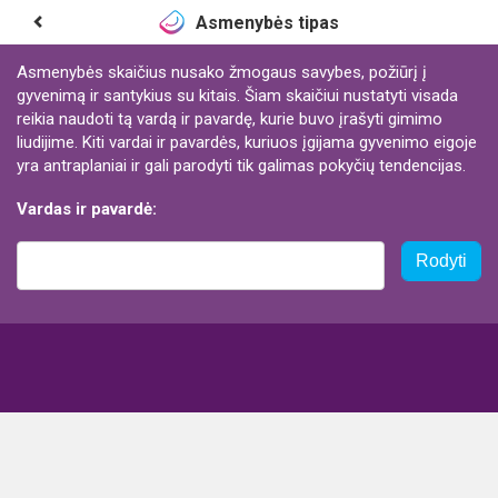
Asmenybės tipas
Asmenybės skaičius nusako žmogaus savybes, požiūrį į
gyvenimą ir santykius su kitais. Šiam skaičiui nustatyti visada
reikia naudoti tą vardą ir pavardę, kurie buvo įrašyti gimimo
liudijime. Kiti vardai ir pavardės, kuriuos įgijama gyvenimo eigoje
yra antraplaniai ir gali parodyti tik galimas pokyčių tendencijas.
Vardas ir pavardė:
Rodyti