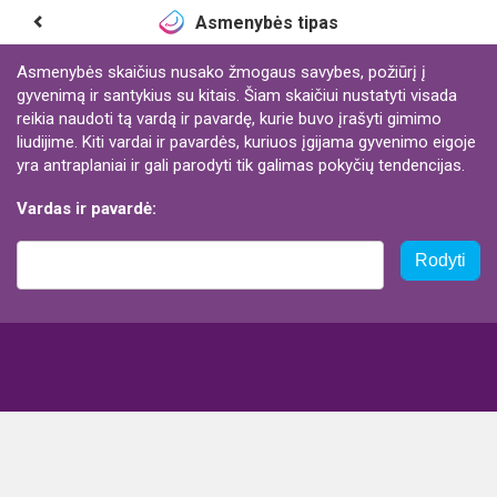
Asmenybės tipas
Asmenybės skaičius nusako žmogaus savybes, požiūrį į
gyvenimą ir santykius su kitais. Šiam skaičiui nustatyti visada
reikia naudoti tą vardą ir pavardę, kurie buvo įrašyti gimimo
liudijime. Kiti vardai ir pavardės, kuriuos įgijama gyvenimo eigoje
yra antraplaniai ir gali parodyti tik galimas pokyčių tendencijas.
Vardas ir pavardė:
Rodyti