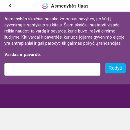
Asmenybės tipas
Asmenybės skaičius nusako žmogaus savybes, požiūrį į
gyvenimą ir santykius su kitais. Šiam skaičiui nustatyti visada
reikia naudoti tą vardą ir pavardę, kurie buvo įrašyti gimimo
liudijime. Kiti vardai ir pavardės, kuriuos įgijama gyvenimo eigoje
yra antraplaniai ir gali parodyti tik galimas pokyčių tendencijas.
Vardas ir pavardė:
Rodyti