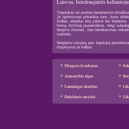
Laisvas, bendraujantis keliautoja
Trejetukas tai protinio bendravimo ištrošk
Jo optimizmas pritraukia tuos, kurie skleid
širdies, atlaidus kitų ydoms bei klaidoms. 
formą. Amžinai jaunatviškas, netgi sulauk
tikėjimo žmonės. Jam bendravimas reikaling
maitintis.
Neigiamų savybių pas trejetuką pastebima 
impulsyvus ar kalbus.
Pitagoro kvadratas
Se
Asmenybės tipas
Int
Laimingas skaičius
Lik
Dalykinės savybės
Lik