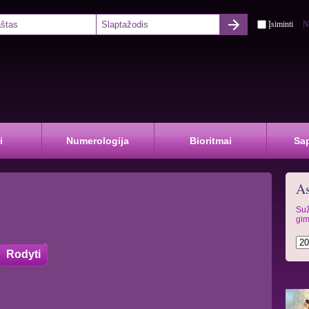
Įsiminti
N
i
Numerologija
Bioritmai
Sa
As
Suž
gim