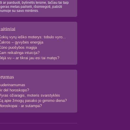
kti ar parduoti, bylinėtis teisme, tačiau tai taip
 geras metas pailsėti, išsimiegoti, pabūti
numoje su savo mintimis.
aitiniai
Kokių vyrų ieško moterys: tobulo vyro...
Čakros – gyvybės energija
Kūno puošybos magija
Kam reikalinga intuicija?
Déjà vu – ar tikrai jau esi tai matęs?
orumas
suderinamumas
Ar del horoskopo?
Vyras ožiaragis, moteris svarstyklės
Ką apie žmogų pasako jo gimimo diena?
Horoskopai - ar sutampa?