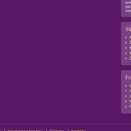
pir
pat
vie
Sk
F