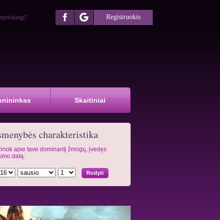
Registruokis
eprisijungi?
pnininkas
Skaitiniai
menybės charakteristika
inok apie tave dominantį žmogų, įvedęs
imo datą: