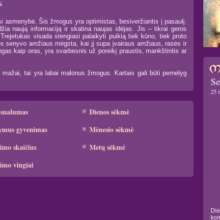
s
usi asmenybė. Šis žmogus yra optimistas, besiveržiantis į pasaulį.
žia naują informaciją ir skatina naujas idėjas. Jis – tikrai geros
Trejetukas visada stengiasi palaikyti puikią tiek kūno, tiek proto
ęs senyvo amžiaus mėgsta, kai jį supa įvairaus amžiaus, rasės ir
as kaip oras, yra svarbesnis už poreikį praustis, mankštintis ar
mažai, tai yra labai malonus žmogus. Kartais gali būti pernelyg
Se
25 
ksualumas
Dienos sėkmė
ymus gyvenimas
Mėnesio sėkmė
imo skaičius
Metų sėkmė
imo vingiai
Die
kom