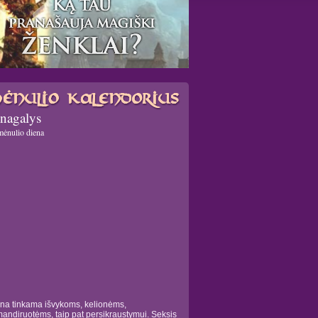
nagalys
mėnulio diena
na tinkama išvykoms, kelionėms,
andiruotėms, taip pat persikraustymui. Seksis