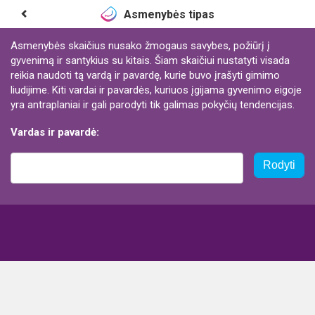
Asmenybės tipas
Asmenybės skaičius nusako žmogaus savybes, požiūrį į
gyvenimą ir santykius su kitais. Šiam skaičiui nustatyti visada
reikia naudoti tą vardą ir pavardę, kurie buvo įrašyti gimimo
liudijime. Kiti vardai ir pavardės, kuriuos įgijama gyvenimo eigoje
yra antraplaniai ir gali parodyti tik galimas pokyčių tendencijas.
Vardas ir pavardė:
Rodyti