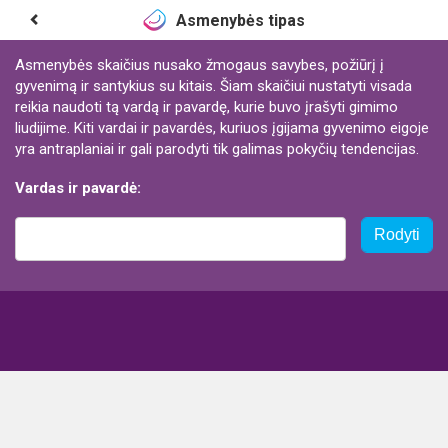
Asmenybės tipas
Asmenybės skaičius nusako žmogaus savybes, požiūrį į
gyvenimą ir santykius su kitais. Šiam skaičiui nustatyti visada
reikia naudoti tą vardą ir pavardę, kurie buvo įrašyti gimimo
liudijime. Kiti vardai ir pavardės, kuriuos įgijama gyvenimo eigoje
yra antraplaniai ir gali parodyti tik galimas pokyčių tendencijas.
Vardas ir pavardė:
Rodyti