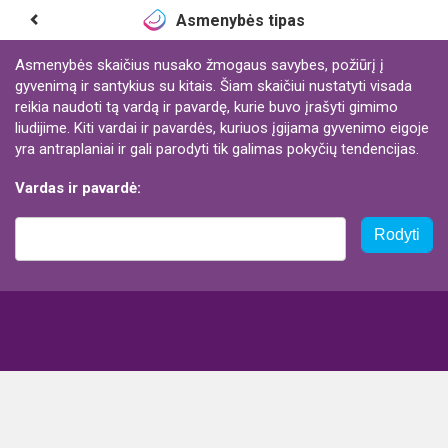
Asmenybės tipas
Asmenybės skaičius nusako žmogaus savybes, požiūrį į
gyvenimą ir santykius su kitais. Šiam skaičiui nustatyti visada
reikia naudoti tą vardą ir pavardę, kurie buvo įrašyti gimimo
liudijime. Kiti vardai ir pavardės, kuriuos įgijama gyvenimo eigoje
yra antraplaniai ir gali parodyti tik galimas pokyčių tendencijas.
Vardas ir pavardė:
Rodyti