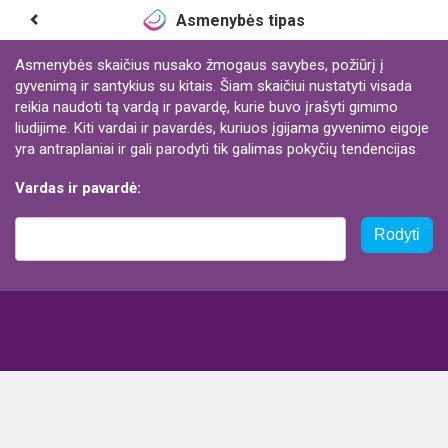
Asmenybės tipas
Asmenybės skaičius nusako žmogaus savybes, požiūrį į
gyvenimą ir santykius su kitais. Šiam skaičiui nustatyti visada
reikia naudoti tą vardą ir pavardę, kurie buvo įrašyti gimimo
liudijime. Kiti vardai ir pavardės, kuriuos įgijama gyvenimo eigoje
yra antraplaniai ir gali parodyti tik galimas pokyčių tendencijas.
Vardas ir pavardė:
Rodyti