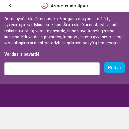
Asmenybės tipas
Asmenybės skaičius nusako žmogaus savybes, požiūrį į
gyvenimą ir santykius su kitais. Šiam skaičiui nustatyti visada
reikia naudoti tą vardą ir pavardę, kurie buvo įrašyti gimimo
liudijime. Kiti vardai ir pavardės, kuriuos įgijama gyvenimo eigoje
yra antraplaniai ir gali parodyti tik galimas pokyčių tendencijas.
Vardas ir pavardė:
Rodyti