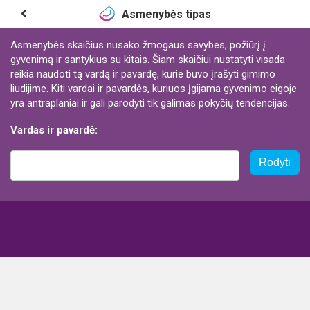
Asmenybės tipas
Asmenybės skaičius nusako žmogaus savybes, požiūrį į
gyvenimą ir santykius su kitais. Šiam skaičiui nustatyti visada
reikia naudoti tą vardą ir pavardę, kurie buvo įrašyti gimimo
liudijime. Kiti vardai ir pavardės, kuriuos įgijama gyvenimo eigoje
yra antraplaniai ir gali parodyti tik galimas pokyčių tendencijas.
Vardas ir pavardė:
Rodyti