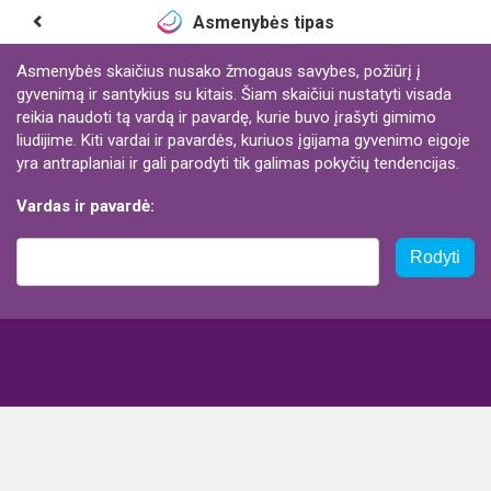
Asmenybės tipas
Asmenybės skaičius nusako žmogaus savybes, požiūrį į
gyvenimą ir santykius su kitais. Šiam skaičiui nustatyti visada
reikia naudoti tą vardą ir pavardę, kurie buvo įrašyti gimimo
liudijime. Kiti vardai ir pavardės, kuriuos įgijama gyvenimo eigoje
yra antraplaniai ir gali parodyti tik galimas pokyčių tendencijas.
Vardas ir pavardė:
Rodyti