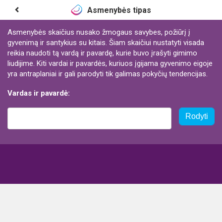
Asmenybės tipas
Asmenybės skaičius nusako žmogaus savybes, požiūrį į
gyvenimą ir santykius su kitais. Šiam skaičiui nustatyti visada
reikia naudoti tą vardą ir pavardę, kurie buvo įrašyti gimimo
liudijime. Kiti vardai ir pavardės, kuriuos įgijama gyvenimo eigoje
yra antraplaniai ir gali parodyti tik galimas pokyčių tendencijas.
Vardas ir pavardė:
Rodyti