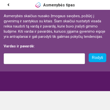
Asmenybės tipas
Asmenybės skaičius nusako žmogaus savybes, požiūrį į
gyvenimą ir santykius su kitais. Šiam skaičiui nustatyti visada
reikia naudoti tą vardą ir pavardę, kurie buvo įrašyti gimimo
liudijime. Kiti vardai ir pavardės, kuriuos įgijama gyvenimo eigoje
yra antraplaniai ir gali parodyti tik galimas pokyčių tendencijas.
Vardas ir pavardė:
Rodyti