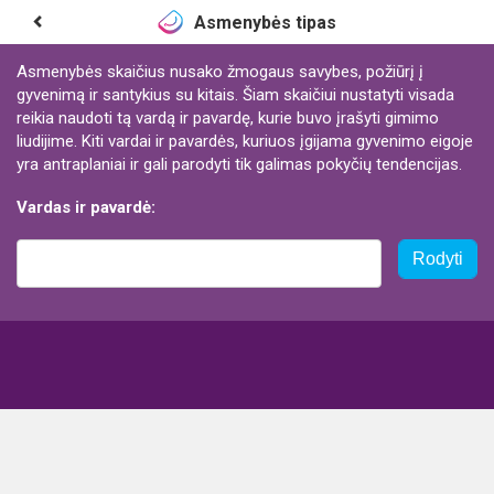
Asmenybės tipas
Asmenybės skaičius nusako žmogaus savybes, požiūrį į
gyvenimą ir santykius su kitais. Šiam skaičiui nustatyti visada
reikia naudoti tą vardą ir pavardę, kurie buvo įrašyti gimimo
liudijime. Kiti vardai ir pavardės, kuriuos įgijama gyvenimo eigoje
yra antraplaniai ir gali parodyti tik galimas pokyčių tendencijas.
Vardas ir pavardė:
Rodyti