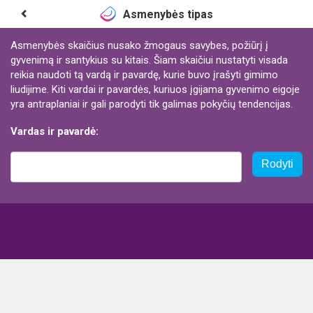
Asmenybės tipas
Asmenybės skaičius nusako žmogaus savybes, požiūrį į
gyvenimą ir santykius su kitais. Šiam skaičiui nustatyti visada
reikia naudoti tą vardą ir pavardę, kurie buvo įrašyti gimimo
liudijime. Kiti vardai ir pavardės, kuriuos įgijama gyvenimo eigoje
yra antraplaniai ir gali parodyti tik galimas pokyčių tendencijas.
Vardas ir pavardė:
Rodyti