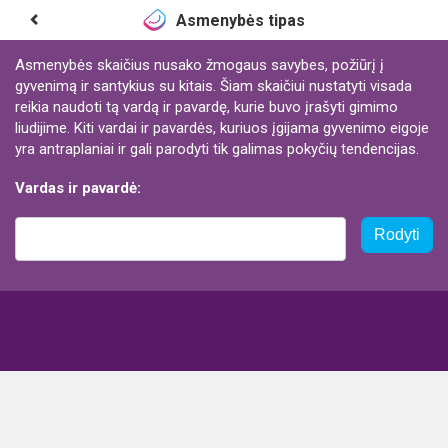
Asmenybės tipas
Asmenybės skaičius nusako žmogaus savybes, požiūrį į
gyvenimą ir santykius su kitais. Šiam skaičiui nustatyti visada
reikia naudoti tą vardą ir pavardę, kurie buvo įrašyti gimimo
liudijime. Kiti vardai ir pavardės, kuriuos įgijama gyvenimo eigoje
yra antraplaniai ir gali parodyti tik galimas pokyčių tendencijas.
Vardas ir pavardė:
Rodyti