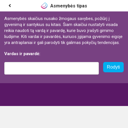
Asmenybės tipas
Asmenybės skaičius nusako žmogaus savybes, požiūrį į
gyvenimą ir santykius su kitais. Šiam skaičiui nustatyti visada
reikia naudoti tą vardą ir pavardę, kurie buvo įrašyti gimimo
liudijime. Kiti vardai ir pavardės, kuriuos įgijama gyvenimo eigoje
yra antraplaniai ir gali parodyti tik galimas pokyčių tendencijas.
Vardas ir pavardė:
Rodyti