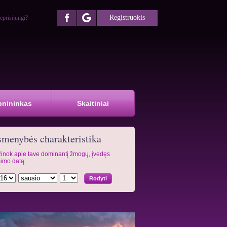
Registruokis
eprisijungi?
pnininkas
Skaitiniai
menybės charakteristika
inok apie tave dominantį žmogų, įvedęs
imo datą: