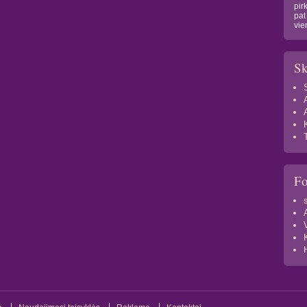
pir
pat
vie
Sk
F