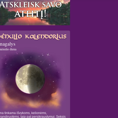
nagalys
mėnulio diena
na tinkama išvykoms, kelionėms,
andiruotėms, taip pat persikraustymui. Seksis