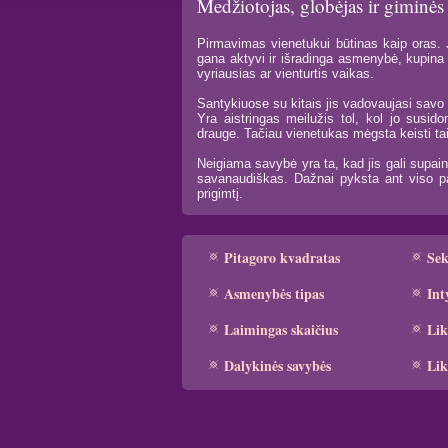
Medžiotojas, globėjas ir giminės
Pirmavimas vienetukui būtinas kaip oras. Ji
gana aktyvi ir išradinga asmenybė, kupina 
vyriausias ar vienturtis vaikas.
Santykiuose su kitais jis vadovaujasi savo 
Yra aistringas meilužis tol, kol jo sus
drauge. Tačiau vienetukas mėgsta keisti tais
Neigiama savybė yra ta, kad jis gali supaini
savanaudiškas. Dažnai pyksta ant viso pas
prigimtį.
Pitagoro kvadratas
Se
Asmenybės tipas
Int
Laimingas skaičius
Lik
Dalykinės savybės
Lik