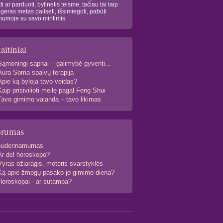
kti ar parduoti, bylinėtis teisme, tačiau tai taip
 geras metas pailsėti, išsimiegoti, pabūti
numoje su savo mintimis.
aitiniai
Sąmoningi sapnai – galimybė gyventi...
Aura Soma spalvų terapija
Apie ką byloja tavo veidas?
Kaip prisivilioti meilę pagal Feng Shui
Tavo gimimo valanda – tavo likimas
orumas
suderinamumas
Ar del horoskopo?
Vyras ožiaragis, moteris svarstyklės
Ką apie žmogų pasako jo gimimo diena?
Horoskopai - ar sutampa?