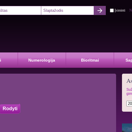
Įsiminti
N
i
Numerologija
Bioritmai
Sa
As
Suž
gim