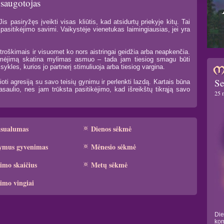
 saugotojas
s pasiryžęs įveikti visas kliūtis, kad atsidurtų priekyje kitų. Tai
pasitikėjimo savimi. Vaikystėje vienetukas laimingiausias, jei yra
troškimais ir visuomet ko nors aistringai geidžia arba neapkenčia.
idomėjimą skatina mylimas asmuo – tada jam tiesiog smagu būti
ykles, kurios jo partnerį stimuliuoja arba tiesiog vargina.
Se
oti agresiją su savo teisių gynimu ir perlenkti lazdą. Kartais būna
aulio, nes jam trūksta pasitikėjimo, kad išreikštų tikrąją savo
25 
ksualumas
Dienos sėkmė
ymus gyvenimas
Mėnesio sėkmė
imo skaičius
Metų sėkmė
imo vingiai
Die
kom