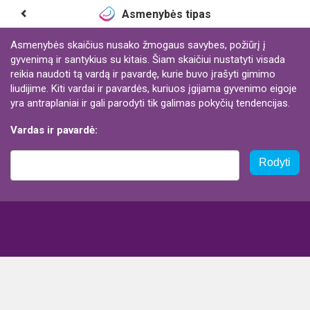
Asmenybės tipas
Asmenybės skaičius nusako žmogaus savybes, požiūrį į
gyvenimą ir santykius su kitais. Šiam skaičiui nustatyti visada
reikia naudoti tą vardą ir pavardę, kurie buvo įrašyti gimimo
liudijime. Kiti vardai ir pavardės, kuriuos įgijama gyvenimo eigoje
yra antraplaniai ir gali parodyti tik galimas pokyčių tendencijas.
Vardas ir pavardė:
Rodyti