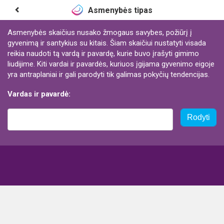
Asmenybės tipas
Asmenybės skaičius nusako žmogaus savybes, požiūrį į
gyvenimą ir santykius su kitais. Šiam skaičiui nustatyti visada
reikia naudoti tą vardą ir pavardę, kurie buvo įrašyti gimimo
liudijime. Kiti vardai ir pavardės, kuriuos įgijama gyvenimo eigoje
yra antraplaniai ir gali parodyti tik galimas pokyčių tendencijas.
Vardas ir pavardė:
Rodyti