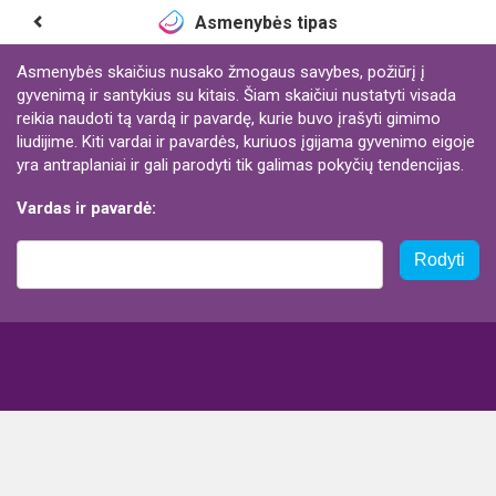
Asmenybės tipas
Asmenybės skaičius nusako žmogaus savybes, požiūrį į
gyvenimą ir santykius su kitais. Šiam skaičiui nustatyti visada
reikia naudoti tą vardą ir pavardę, kurie buvo įrašyti gimimo
liudijime. Kiti vardai ir pavardės, kuriuos įgijama gyvenimo eigoje
yra antraplaniai ir gali parodyti tik galimas pokyčių tendencijas.
Vardas ir pavardė:
Rodyti