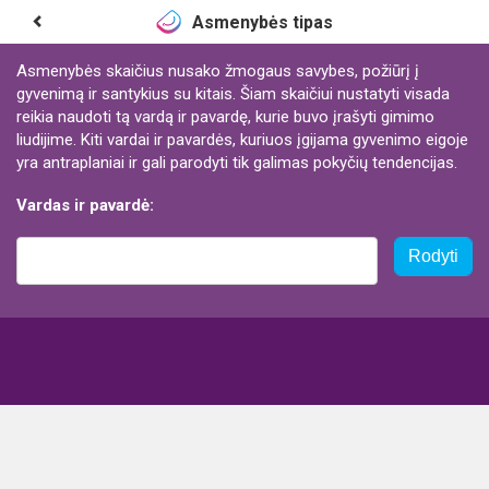
Asmenybės tipas
Asmenybės skaičius nusako žmogaus savybes, požiūrį į
gyvenimą ir santykius su kitais. Šiam skaičiui nustatyti visada
reikia naudoti tą vardą ir pavardę, kurie buvo įrašyti gimimo
liudijime. Kiti vardai ir pavardės, kuriuos įgijama gyvenimo eigoje
yra antraplaniai ir gali parodyti tik galimas pokyčių tendencijas.
Vardas ir pavardė:
Rodyti