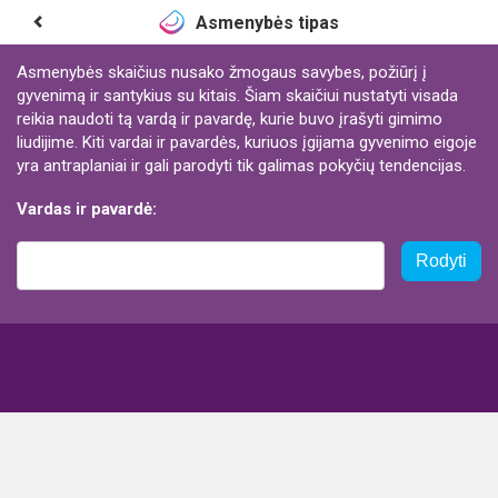
Asmenybės tipas
Asmenybės skaičius nusako žmogaus savybes, požiūrį į
gyvenimą ir santykius su kitais. Šiam skaičiui nustatyti visada
reikia naudoti tą vardą ir pavardę, kurie buvo įrašyti gimimo
liudijime. Kiti vardai ir pavardės, kuriuos įgijama gyvenimo eigoje
yra antraplaniai ir gali parodyti tik galimas pokyčių tendencijas.
Vardas ir pavardė:
Rodyti