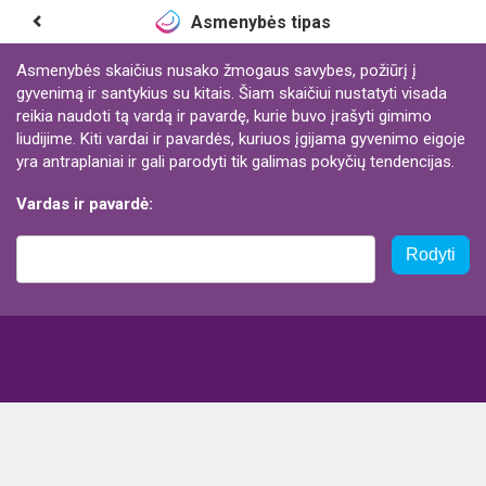
Asmenybės tipas
Asmenybės skaičius nusako žmogaus savybes, požiūrį į
gyvenimą ir santykius su kitais. Šiam skaičiui nustatyti visada
reikia naudoti tą vardą ir pavardę, kurie buvo įrašyti gimimo
liudijime. Kiti vardai ir pavardės, kuriuos įgijama gyvenimo eigoje
yra antraplaniai ir gali parodyti tik galimas pokyčių tendencijas.
Vardas ir pavardė:
Rodyti