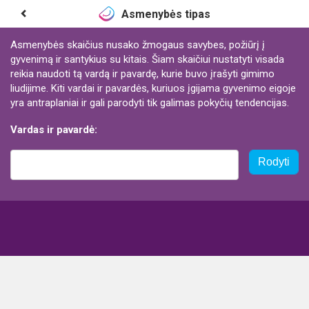
Asmenybės tipas
Asmenybės skaičius nusako žmogaus savybes, požiūrį į
gyvenimą ir santykius su kitais. Šiam skaičiui nustatyti visada
reikia naudoti tą vardą ir pavardę, kurie buvo įrašyti gimimo
liudijime. Kiti vardai ir pavardės, kuriuos įgijama gyvenimo eigoje
yra antraplaniai ir gali parodyti tik galimas pokyčių tendencijas.
Vardas ir pavardė:
Rodyti