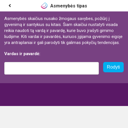
Asmenybės tipas
Asmenybės skaičius nusako žmogaus savybes, požiūrį į
gyvenimą ir santykius su kitais. Šiam skaičiui nustatyti visada
reikia naudoti tą vardą ir pavardę, kurie buvo įrašyti gimimo
liudijime. Kiti vardai ir pavardės, kuriuos įgijama gyvenimo eigoje
yra antraplaniai ir gali parodyti tik galimas pokyčių tendencijas.
Vardas ir pavardė:
Rodyti